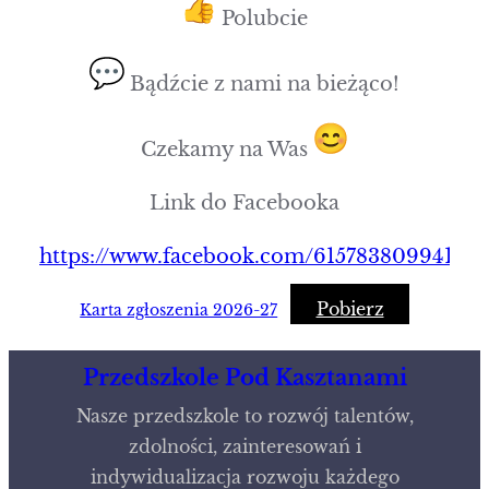
Polubcie
Bądźcie z nami na bieżąco!
Czekamy na Was
Link do Facebooka
https://www.facebook.com/61578380994176
Pobierz
Karta zgłoszenia 2026-27
Przedszkole Pod Kasztanami
Nasze przedszkole to rozwój talentów,
zdolności, zainteresowań i
indywidualizacja rozwoju każdego