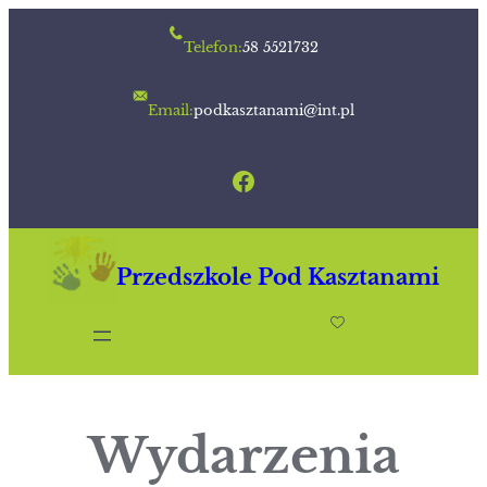
Przejdź
Telefon:
58 5521732
do
treści
Email:
podkasztanami@int.pl
Facebook
Przedszkole Pod Kasztanami
Wydarzenia