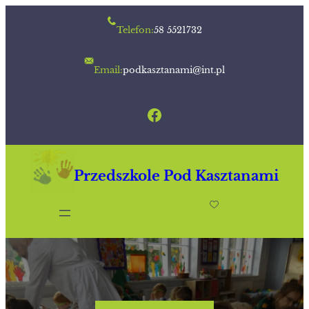
Przejdź
Telefon:
58 5521732
do
treści
Email:
podkasztanami@int.pl
Facebook
Przedszkole Pod Kasztanami